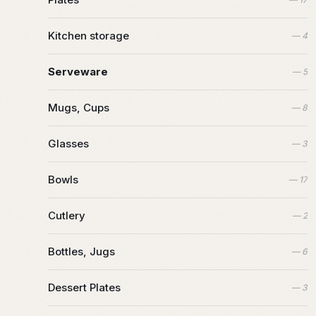
Kitchen storage
— 4
Serveware
— 5
Mugs, Cups
— 8
Glasses
— 3
Bowls
— 17
Cutlery
— 2
Bottles, Jugs
— 6
Dessert Plates
— 3