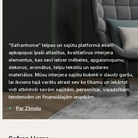
“Safranhome” telpas un sajūtu platformā esam
apkopojusi īpaši atlasītus, kvalitatīvus interjera
elementus, kas sevī ietver mēbeles, apgaismojumu,
dekorus, aromātus, telpu tekstilu un apdares
materiālus. Mūsu interjera sajūtu buķetē ir daudz garšu,
lai ikviens tajā varētu atrast sev ko tīkamu un iekārtot
vidi atbilstoši savām sajūtām, personībai, vajadzībām,
tendencēm un finansiālajām iespējām.
Par Zīmolu