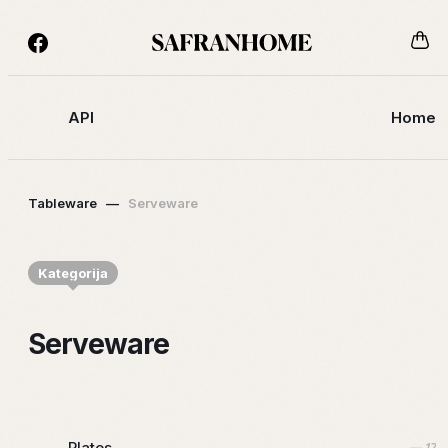
API
Home
Tableware
—
Serveware
Kategorija
Serveware
Plates
— 17