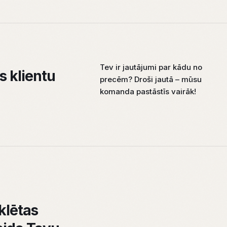
Tev ir jautājumi par kādu no
s klientu
precēm? Droši jautā – mūsu
komanda pastāstīs vairāk!
klētas