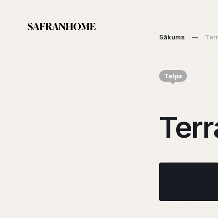
Sākums
—
Ter
Telpa
Terr