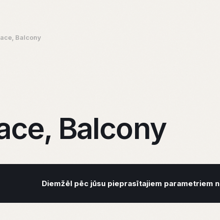
race, Balcony
ace, Balcony
Diemžēl pēc jūsu pieprasītajiem parametriem ne