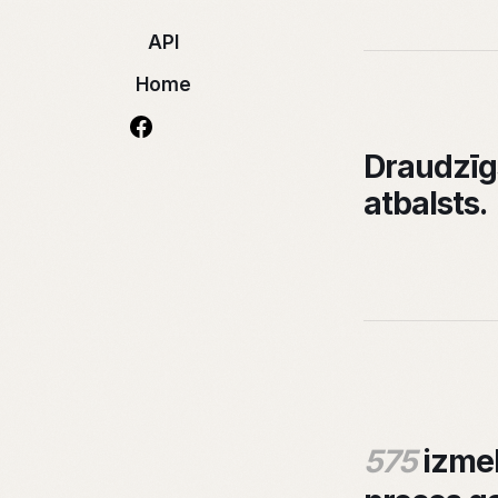
API
Home
Draudzīg
atbalsts.
575
izme