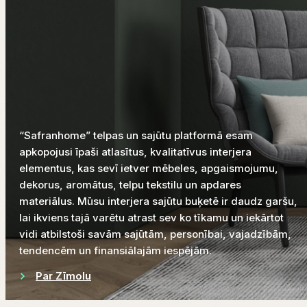
“Safranhome” telpas un sajūtu platformā esam
apkopojusi īpaši atlasītus, kvalitatīvus interjera
elementus, kas sevī ietver mēbeles, apgaismojumu,
dekorus, aromātus, telpu tekstilu un apdares
materiālus. Mūsu interjera sajūtu buķetē ir daudz garšu,
lai ikviens tajā varētu atrast sev ko tīkamu un iekārtot
vidi atbilstoši savām sajūtām, personībai, vajadzībām,
tendencēm un finansiālajām iespējām.
Par Zīmolu