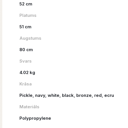
52 cm
Platums
51 cm
Augstums
80 cm
Svars
4.02 kg
Krāsa
Pickle, navy, white, black, bronze, red, ecru
Materiāls
Polypropylene