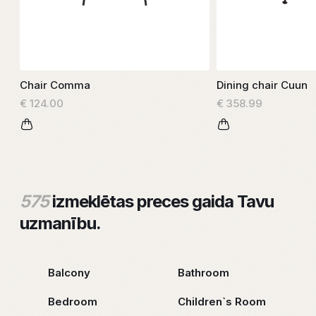
Chair Comma
Dining chair Cuun
€ 124.00
€ 358.99
575
izmeklētas preces gaida Tavu
uzmanību.
Balcony
Bathroom
Bedroom
Children`s Room