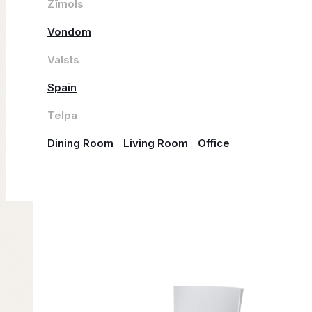
Zīmols
Vondom
Valsts
Spain
Telpa
Dining Room
Living Room
Office