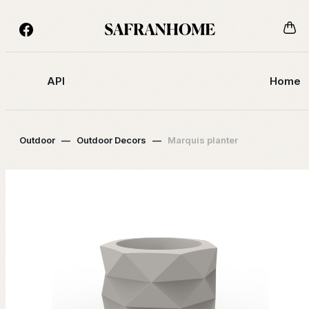
API
Home
Outdoor
—
Outdoor Decors
—
Marquis planter