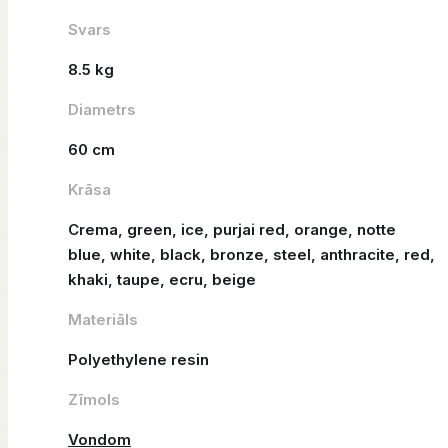
Svars
8.5 kg
Diametrs
60 cm
Krāsa
Crema, green, ice, purjai red, orange, notte
blue, white, black, bronze, steel, anthracite, red,
khaki, taupe, ecru, beige
Materiāls
Polyethylene resin
Zīmols
Vondom