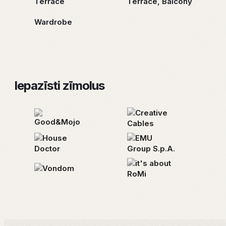
Terrace
Terrace, Balcony
Wardrobe
Iepazīsti zīmolus
“Safranhome” telpas un sajūtu platformā esam
apkopojusi īpaši atlasītus, kvalitatīvus interjera
elementus, kas sevī ietver mēbeles, apgaismojumu,
dekorus, aromātus, telpu tekstilu un apdares
materiālus. Mūsu interjera sajūtu buķetē ir daudz garšu,
lai ikviens tajā varētu atrast sev ko tīkamu un iekārtot
vidi atbilstoši savām sajūtām, personībai, vajadzībām,
tendencēm un finansiālajām iespējām.
Par Zīmolu