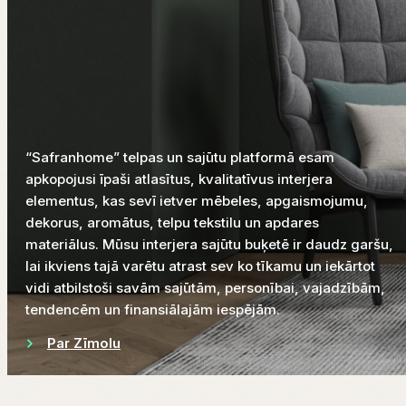
“Safranhome” telpas un sajūtu platformā esam
apkopojusi īpaši atlasītus, kvalitatīvus interjera
elementus, kas sevī ietver mēbeles, apgaismojumu,
dekorus, aromātus, telpu tekstilu un apdares
materiālus. Mūsu interjera sajūtu buķetē ir daudz garšu,
lai ikviens tajā varētu atrast sev ko tīkamu un iekārtot
vidi atbilstoši savām sajūtām, personībai, vajadzībām,
tendencēm un finansiālajām iespējām.
Par Zīmolu