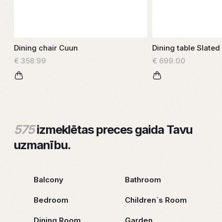
Dining chair Cuun
Dining table Slated
€ 358.99
€ 699.00
575
izmeklētas preces gaida Tavu
uzmanību.
Balcony
Bathroom
Bedroom
Children`s Room
Dining Room
Garden