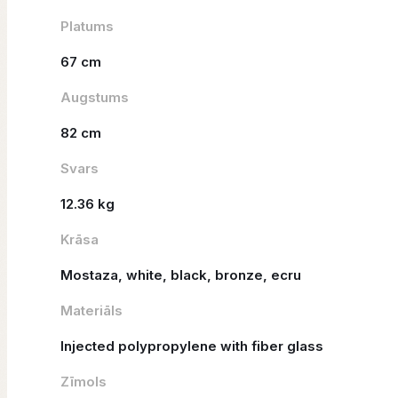
Platums
67 cm
Augstums
82 cm
Svars
12.36 kg
Krāsa
Mostaza, white, black, bronze, ecru
Materiāls
Injected polypropylene with fiber glass
Zīmols