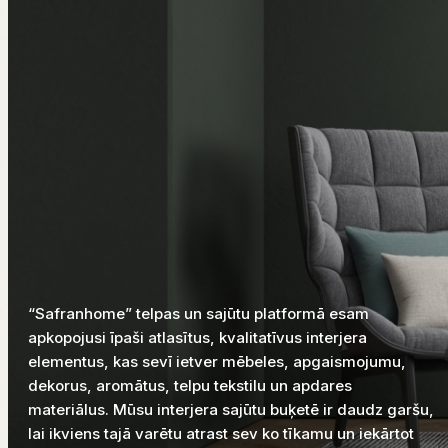
“Safranhome” telpas un sajūtu platformā esam
apkopojusi īpaši atlasītus, kvalitatīvus interjera
elementus, kas sevī ietver mēbeles, apgaismojumu,
dekorus, aromātus, telpu tekstilu un apdares
materiālus. Mūsu interjera sajūtu buķetē ir daudz garšu,
lai ikviens tajā varētu atrast sev ko tīkamu un iekārtot