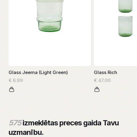
Glass Jeema (Light Green)
Glass Rich
€ 6.99
€ 47.00
575
izmeklētas preces gaida Tavu
uzmanību.