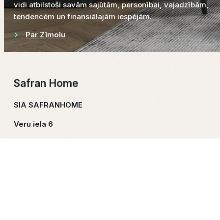
vidi atbilstoši savām sajūtām, personībai, vajadzībām,
tendencēm un finansiālajām iespējām.
Par Zīmolu
Safran Home
SIA SAFRANHOME
Veru iela 6
Rīga, LV–1010
+371 202 878 28
Sazinies
info@safranhome.com