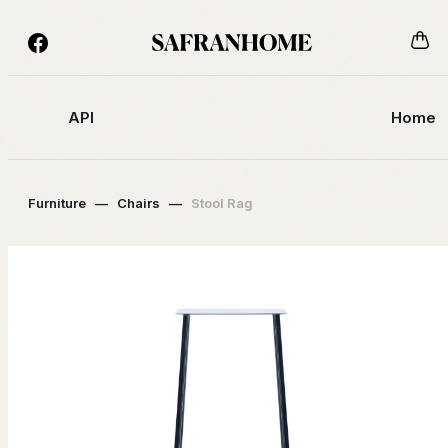
API
Home
Furniture
—
Chairs
—
Stool Rag