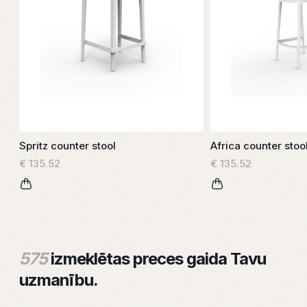
Spritz counter stool
Africa counter stoo
€ 135.52
€ 135.52
575
izmeklētas preces gaida Tavu
uzmanību.