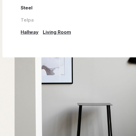
Steel
Telpa
Hallway
Living Room