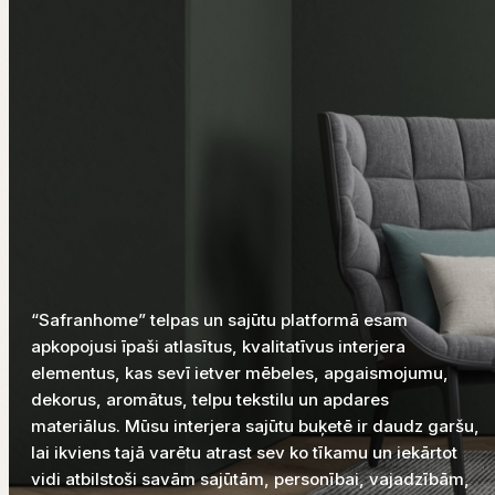
“Safranhome” telpas un sajūtu platformā esam
apkopojusi īpaši atlasītus, kvalitatīvus interjera
elementus, kas sevī ietver mēbeles, apgaismojumu,
dekorus, aromātus, telpu tekstilu un apdares
materiālus. Mūsu interjera sajūtu buķetē ir daudz garšu,
lai ikviens tajā varētu atrast sev ko tīkamu un iekārtot
vidi atbilstoši savām sajūtām, personībai, vajadzībām,