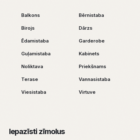
Balkons
Bērnistaba
Birojs
Dārzs
Ēdamistaba
Garderobe
Guļamistaba
Kabinets
Noliktava
Priekšnams
Terase
Vannasistaba
Viesistaba
Virtuve
Iepazīsti zīmolus