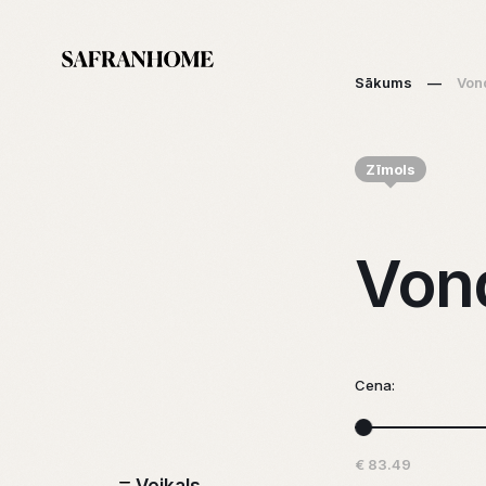
Sākums
—
Von
Zīmols
Von
Cena:
€ 83.49