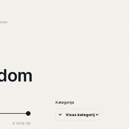
dom
dom
Kategorija
€ 1616.56