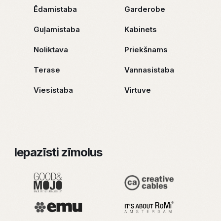
Ēdamistaba
Garderobe
Guļamistaba
Kabinets
Noliktava
Priekšnams
Terase
Vannasistaba
Viesistaba
Virtuve
Iepazīsti zīmolus
“Safranhome” telpas un sajūtu platformā esam
apkopojusi īpaši atlasītus, kvalitatīvus interjera
elementus, kas sevī ietver mēbeles, apgaismojumu,
dekorus, aromātus, telpu tekstilu un apdares