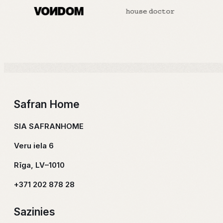
materiālus. Mūsu interjera sajūtu buķetē ir daudz garšu,
lai ikviens tajā varētu atrast sev ko tīkamu un iekārtot
vidi atbilstoši savām sajūtām, personībai, vajadzībām,
tendencēm un finansiālajām iespējām.
Par Zīmolu
Safran Home
SIA SAFRANHOME
Veru iela 6
Rīga, LV–1010
+371 202 878 28
Sazinies