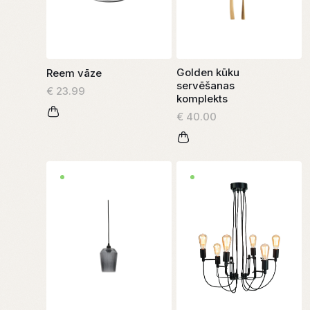
Golden kūku
Reem vāze
servēšanas
€ 23.99
komplekts
€ 40.00