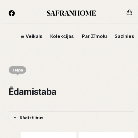
Veikals
Kolekcijas
Par Zīmolu
Sazinies
Telpa
Ēdamistaba
Rādīt filtrus