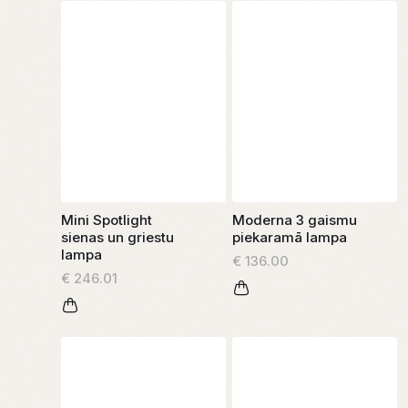
Mini Spotlight
Moderna 3 gaismu
sienas un griestu
piekaramā lampa
lampa
€ 136.00
€ 246.01