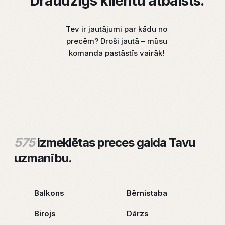
Draudzīgs klientu atbalsts.
Tev ir jautājumi par kādu no
precēm? Droši jautā – mūsu
komanda pastāstīs vairāk!
575
izmeklētas preces gaida Tavu
uzmanību.
Balkons
Bērnistaba
Birojs
Dārzs