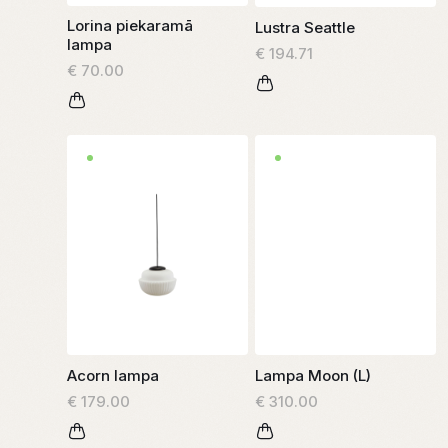
Lorina piekaramā
Lustra Seattle
lampa
€ 194.71
€ 70.00
Acorn lampa
Lampa Moon (L)
€ 179.00
€ 310.00