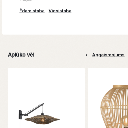
Ēdamistaba
Viesistaba
Aplūko vēl
Apgaismojums