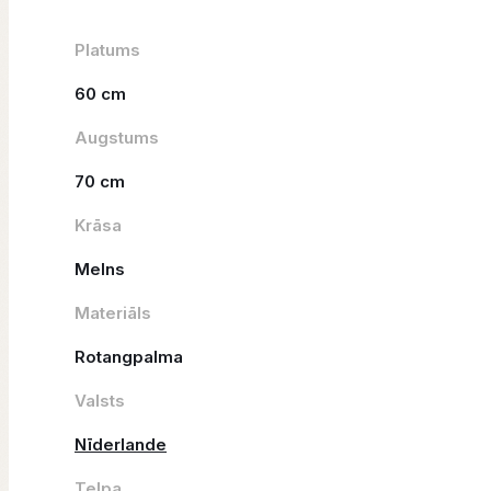
Platums
60 cm
Augstums
70 cm
Krāsa
Melns
Materiāls
Rotangpalma
Valsts
Nīderlande
Telpa