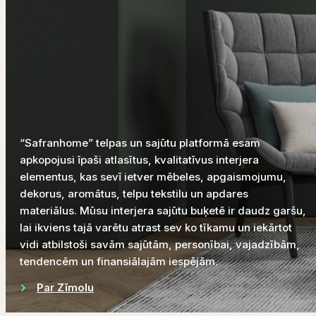
“Safranhome” telpas un sajūtu platformā esam
apkopojusi īpaši atlasītus, kvalitatīvus interjera
elementus, kas sevī ietver mēbeles, apgaismojumu,
dekorus, aromātus, telpu tekstilu un apdares
materiālus. Mūsu interjera sajūtu buķetē ir daudz garšu,
lai ikviens tajā varētu atrast sev ko tīkamu un iekārtot
vidi atbilstoši savām sajūtām, personībai, vajadzībām,
tendencēm un finansiālajām iespējām.
Par Zīmolu