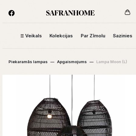
Veikals
Kolekcijas
Par Zīmolu
Sazinies
Piekaramās lampas
—
Apgaismojums
—
Lampa Moon (L)