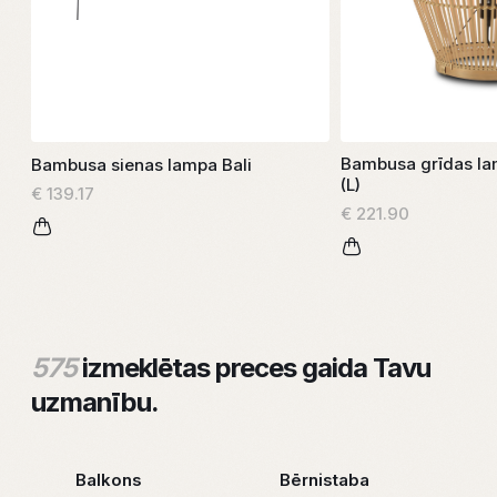
Bambusa grīdas la
Bambusa sienas lampa Bali
(L)
€ 139.17
€ 221.90
575
izmeklētas preces gaida Tavu
uzmanību.
Balkons
Bērnistaba