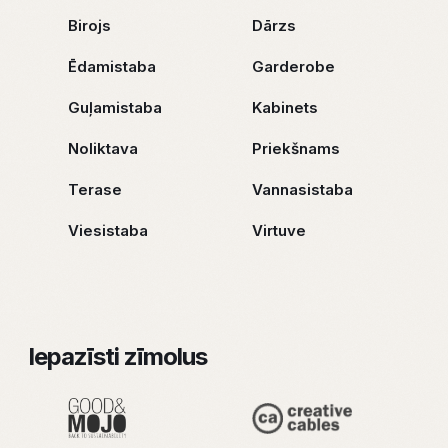
Birojs
Dārzs
Ēdamistaba
Garderobe
Guļamistaba
Kabinets
Noliktava
Priekšnams
Terase
Vannasistaba
Viesistaba
Virtuve
Iepazīsti zīmolus