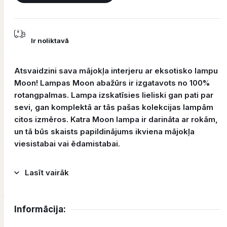
Ir noliktavā
Atsvaidzini sava mājokļa interjeru ar eksotisko lampu
Moon! Lampas Moon abažūrs ir izgatavots no 100%
rotangpalmas. Lampa izskatīsies lieliski gan pati par
sevi, gan komplektā ar tās pašas kolekcijas lampām
citos izmēros. Katra Moon lampa ir darināta ar rokām,
un tā būs skaists papildinājums ikviena mājokļa
viesistabai vai ēdamistabai.
Lasīt vairāk
Informācija: