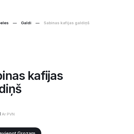
eles
—
Galdi
—
Sabinas kafijas galdiņš
inas kafijas
diņš
1
Ar PVN
evienot Grozam