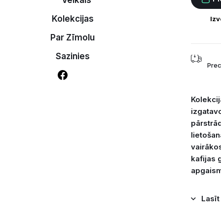
Veikals
Kolekcijas
Par Zīmolu
Sazinies
Prec
Kolekcij
izgatavo
pārstrā
lietošan
vairāko
kafijas 
apgais
Lasīt