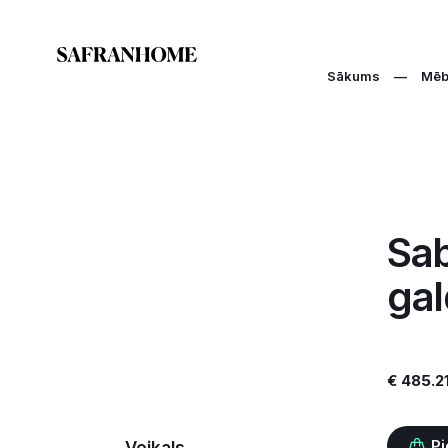
Sākums
—
Mēb
Sab
gal
€ 485.2
Pi