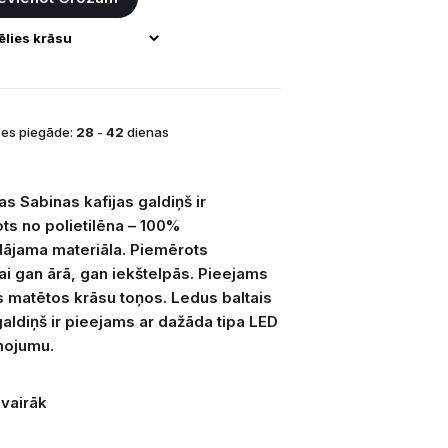
es piegāde:
28
-
42
dienas
as Sabinas kafijas galdiņš ir
ts no polietilēna – 100%
dājama materiāla. Piemērots
ai gan ārā, gan iekštelpās. Pieejams
s matētos krāsu toņos. Ledus baltais
galdiņš ir pieejams ar dažāda tipa LED
mojumu.
 vairāk