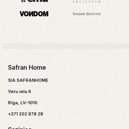
dekorus, aromātus, telpu tekstilu un apdares
materiālus. Mūsu interjera sajūtu buķetē ir daudz garšu,
lai ikviens tajā varētu atrast sev ko tīkamu un iekārtot
vidi atbilstoši savām sajūtām, personībai, vajadzībām,
tendencēm un finansiālajām iespējām.
Par Zīmolu
Safran Home
SIA SAFRANHOME
Veru iela 6
Rīga, LV–1010
+371 202 878 28