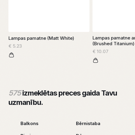
Lampas pamatne ar
Lampas pamatne (Matt White)
(Brushed Titanium)
€ 5.23
€ 10.07
575
izmeklētas preces gaida Tavu
uzmanību.
Balkons
Bērnistaba