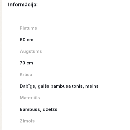
Informācija:
Platums
60 cm
Augstums
70 cm
Krāsa
Dabīgs, gaišs bambusa tonis, melns
Materiāls
Bambuss, dzelzs
Zīmols