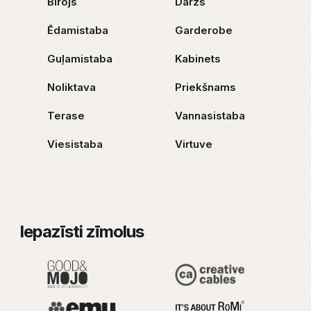
Birojs
Dārzs
Ēdamistaba
Garderobe
Guļamistaba
Kabinets
Noliktava
Priekšnams
Terase
Vannasistaba
Viesistaba
Virtuve
Iepazīsti zīmolus
“Safranhome” telpas un sajūtu platformā esam
apkopojusi īpaši atlasītus, kvalitatīvus interjera
elementus, kas sevī ietver mēbeles, apgaismojumu,