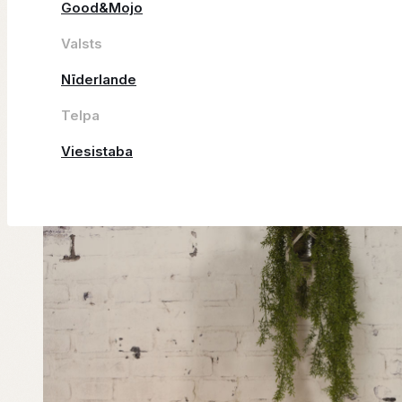
Good&Mojo
Valsts
Nīderlande
Telpa
Viesistaba