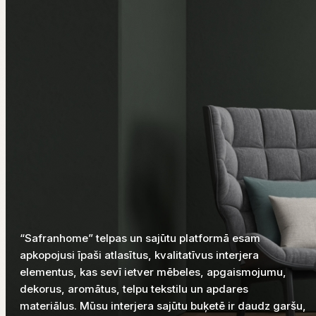
“Safranhome” telpas un sajūtu platformā esam
apkopojusi īpaši atlasītus, kvalitatīvus interjera
elementus, kas sevī ietver mēbeles, apgaismojumu,
dekorus, aromātus, telpu tekstilu un apdares
materiālus. Mūsu interjera sajūtu buķetē ir daudz garšu,