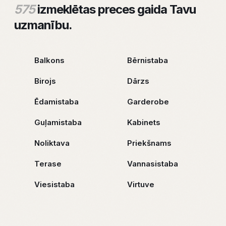
575
izmeklētas preces gaida Tavu
uzmanību.
Balkons
Bērnistaba
Birojs
Dārzs
Ēdamistaba
Garderobe
Guļamistaba
Kabinets
Noliktava
Priekšnams
Terase
Vannasistaba
Viesistaba
Virtuve