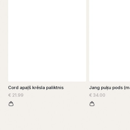
Cord apaļš krēsla paliktnis
Jang puķu pods (m
€ 21.99
€ 34.00