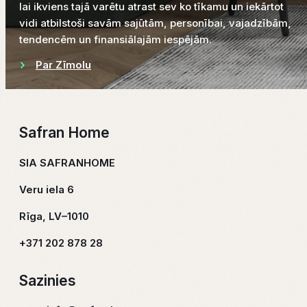
lai ikviens tajā varētu atrast sev ko tīkamu un iekārtot
vidi atbilstoši savām sajūtām, personībai, vajadzībām,
tendencēm un finansiālajām iespējām.
Par Zīmolu
Safran Home
SIA SAFRANHOME
Veru iela 6
Rīga, LV–1010
+371 202 878 28
Sazinies