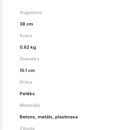
Augstums
38 cm
Svars
0.62 kg
Diametrs
10.1 cm
Krāsa
Pelēks
Materiāls
Betons, metāls, plastmasa
Zīmols