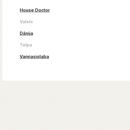
House Doctor
Valsts
Dānija
Telpa
Vannasistaba