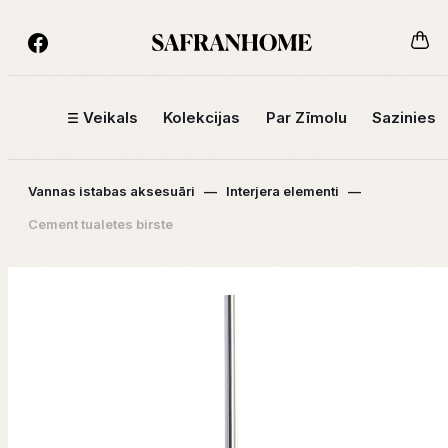
Veikals
Kolekcijas
Par Zīmolu
Sazinies
Vannas istabas aksesuāri
—
Interjera elementi
—
Cement tualetes birste