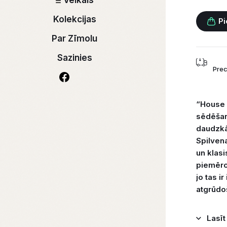
Veikals
Kolekcijas
Pi
Par Zīmolu
Sazinies
Prec
“House 
sēdēšan
daudzkā
Spilven
un klasi
piemērot
jo tas i
atgrūdoš
Lasīt