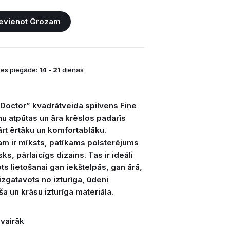
evienot Grozam
es piegāde:
14
-
21
dienas
Doctor” kvadrātveida spilvens Fine
u atpūtas un āra krēslos padarīs
rt ērtāku un komfortablāku.
am ir mīksts, patīkams polsterējums
sks, pārlaicīgs dizains. Tas ir ideāli
s lietošanai gan iekštelpās, gan ārā,
r izgatavots no izturīga, ūdeni
a un krāsu izturīga materiāla.
 vairāk