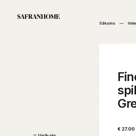
Sākums
—
Inte
Fin
spi
Gr
€ 27.00