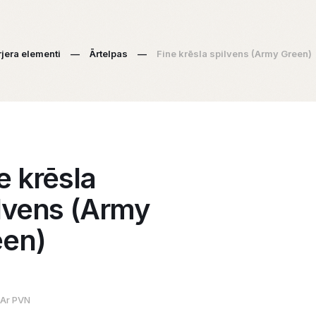
rjera elementi
—
Ārtelpas
—
Fine krēsla spilvens (Army Green)
e krēsla
lvens (Army
een)
Ar PVN