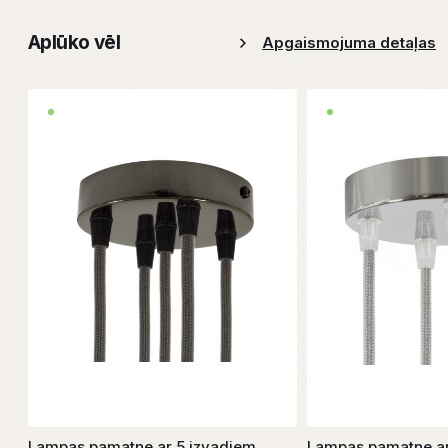
Aplūko vēl
Apgaismojuma detaļas
Lampas pamatne ar 5 izvadiem
Lampas pamatne a