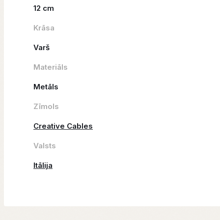
12 cm
Krāsa
Varš
Materiāls
Metāls
Zīmols
Creative Cables
Valsts
Itālija