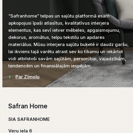
“Safranhome” telpas un sajūtu platformā esam
apkopojusi īpaši atlasītus, kvalitatīvus interjera
elementus, kas sevī ietver mēbeles, apgaismojumu,
dekorus, aromātus, telpu tekstilu un apdares
materiālus. Mūsu interjera sajūtu buķetē ir daudz garšu,
lai ikviens tajā varētu atrast sev ko tīkamu un iekārtot
vidi atbilstoši savām sajūtām, personībai, vajadzībām,
tendencēm un finansiālajām iespējām.
Par Zīmolu
Safran Home
SIA SAFRANHOME
Veru iela 6