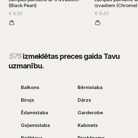
(Black Pearl)
izvadiem (Chrome)
€ 8.62
€ 8.42
575
izmeklētas preces gaida Tavu
uzmanību.
Balkons
Bērnistaba
Birojs
Dārzs
Ēdamistaba
Garderobe
Guļamistaba
Kabinets
Noliktava
Priekšnams