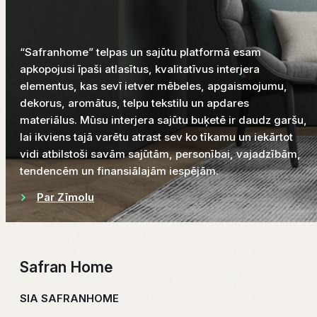
“Safranhome” telpas un sajūtu platformā esam
apkopojusi īpaši atlasītus, kvalitatīvus interjera
elementus, kas sevī ietver mēbeles, apgaismojumu,
dekorus, aromātus, telpu tekstilu un apdares
materiālus. Mūsu interjera sajūtu buķetē ir daudz garšu,
lai ikviens tajā varētu atrast sev ko tīkamu un iekārtot
vidi atbilstoši savām sajūtām, personībai, vajadzībām,
tendencēm un finansiālajām iespējām.
Par Zīmolu
Safran Home
SIA SAFRANHOME