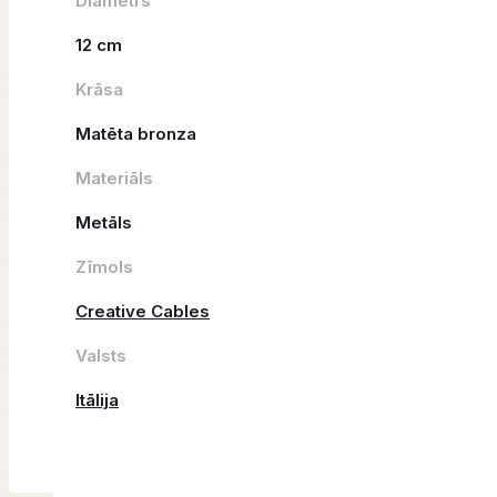
Diametrs
12 cm
Krāsa
Matēta bronza
Materiāls
Metāls
Zīmols
Creative Cables
Valsts
Itālija