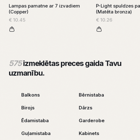
Lampas pamatne ar 7 izvadiem
P-Light spuldzes p
(Copper)
(Matēta bronza)
€ 10.45
€ 10.26
575
izmeklētas preces gaida Tavu
uzmanību.
Balkons
Bērnistaba
Birojs
Dārzs
Ēdamistaba
Garderobe
Guļamistaba
Kabinets