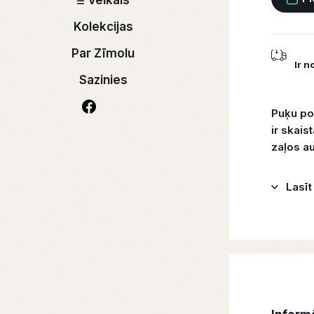
Veikals
Kolekcijas
Par Zīmolu
Ir n
Sazinies
Puķu pod
ir skais
zaļos a
Lasīt