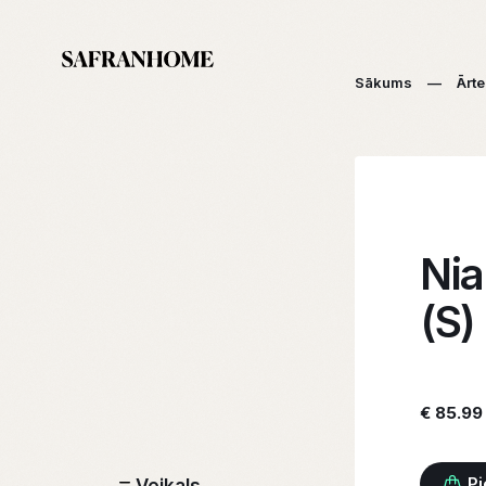
Sākums
—
Ārte
Ni
(S)
€ 85.99
Pi