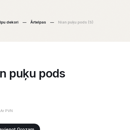
lpu dekori
—
Ārtelpas
—
Nian puķu pods (S)
an puķu pods
Ar PVN
evienot Grozam