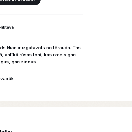
oliktavā
s Nian ir izgatavots no tērauda. Tas
tā, antīkā rūsas tonī, kas izcels gan
ugus, gan ziedus.
 vairāk