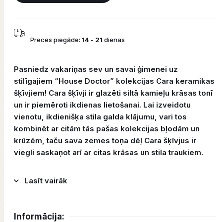
Preces piegāde:
14
-
21
dienas
Pasniedz vakariņas sev un savai ģimenei uz
stilīgajiem “House Doctor” kolekcijas Cara keramikas
šķīvjiem! Cara šķīvji ir glazēti siltā kamieļu krāsas tonī
un ir piemēroti ikdienas lietošanai. Lai izveidotu
vienotu, ikdienišķa stila galda klājumu, vari tos
kombinēt ar citām tās pašas kolekcijas bļodām un
krūzēm, taču sava zemes toņa dēļ Cara šķīvjus ir
viegli saskaņot arī ar citas krāsas un stila traukiem.
Lasīt vairāk
Informācija: