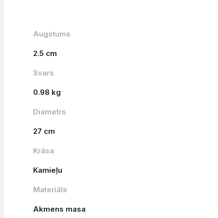
Augstums
2.5 cm
Svars
0.98 kg
Diametrs
27 cm
Krāsa
Kamieļu
Materiāls
Akmens masa