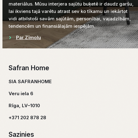
materiālus. Mūsu interjera sajūtu buķetē ir daudz garšu,
lai ikviens tajā varētu atrast sev ko tīkamu un iekārtot
vidi atbilstoši savām sajūtām, personībai, vajadzībām,
tendencēm un finansiālajām iespējām.
Par Zīmolu
Safran Home
SIA SAFRANHOME
Veru iela 6
Rīga, LV–1010
+371 202 878 28
Sazinies