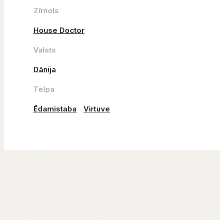
Zīmols
House Doctor
Valsts
Dānija
Telpa
Ēdamistaba
Virtuve