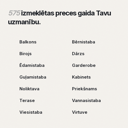
575
izmeklētas preces gaida Tavu
uzmanību.
Balkons
Bērnistaba
Birojs
Dārzs
Ēdamistaba
Garderobe
Guļamistaba
Kabinets
Noliktava
Priekšnams
Terase
Vannasistaba
Viesistaba
Virtuve