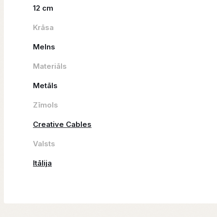
12 cm
Krāsa
Melns
Materiāls
Metāls
Zīmols
Creative Cables
Valsts
Itālija