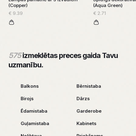
(Copper)
(Aqua Green)
€ 9.39
€ 2.71
575
izmeklētas preces gaida Tavu
uzmanību.
Balkons
Bērnistaba
Birojs
Dārzs
Ēdamistaba
Garderobe
Guļamistaba
Kabinets
Noliktava
Priekšnams