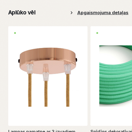
Aplūko vēl
Apgaismojuma detaļas
Lampas pamatne ar 3 izvadiem
Spīdīgs dekoratīva