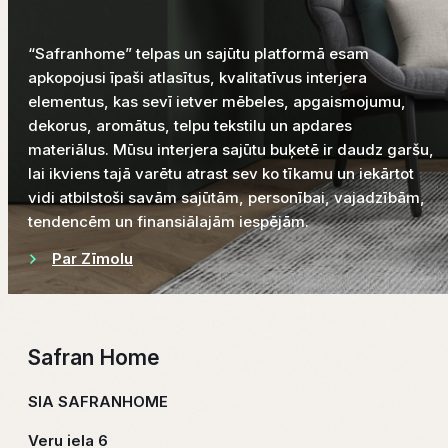
“Safranhome” telpas un sajūtu platformā esam
apkopojusi īpaši atlasītus, kvalitatīvus interjera
elementus, kas sevī ietver mēbeles, apgaismojumu,
dekorus, aromātus, telpu tekstilu un apdares
materiālus. Mūsu interjera sajūtu buķetē ir daudz garšu,
lai ikviens tajā varētu atrast sev ko tīkamu un iekārtot
vidi atbilstoši savām sajūtām, personībai, vajadzībām,
tendencēm un finansiālajām iespējām.
Par Zīmolu
Safran Home
SIA SAFRANHOME
Veru iela 6