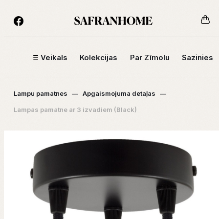
Veikals
Kolekcijas
Par Zīmolu
Sazinies
Lampu pamatnes
—
Apgaismojuma detaļas
—
Lampas pamatne ar 3 izvadiem (Black)