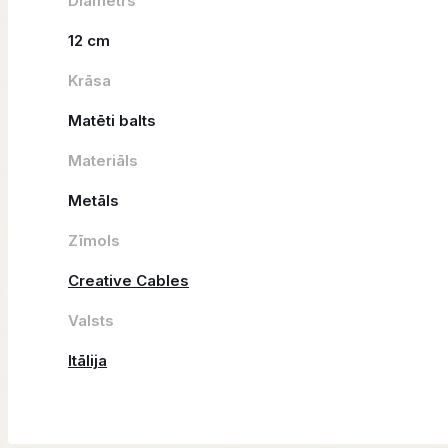
Diametrs
12 cm
Krāsa
Matēti balts
Materiāls
Metāls
Zīmols
Creative Cables
Valsts
Itālija