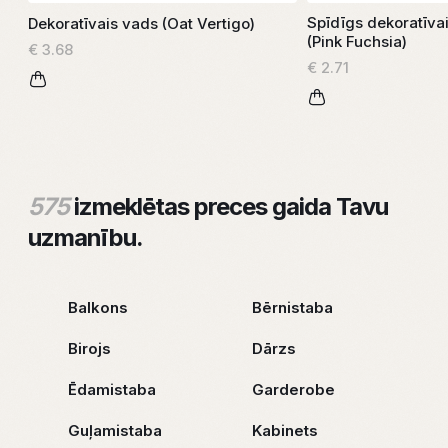
Spīdīgs dekoratīva
Dekoratīvais vads (Oat Vertigo)
(Pink Fuchsia)
€ 3.68
€ 2.71
575
izmeklētas preces gaida Tavu
uzmanību.
Balkons
Bērnistaba
Birojs
Dārzs
Ēdamistaba
Garderobe
Guļamistaba
Kabinets