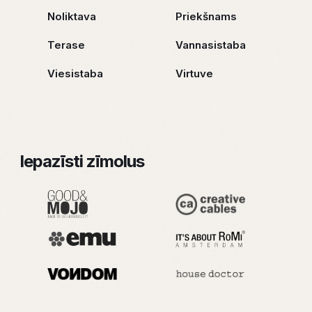
Noliktava
Priekšnams
Terase
Vannasistaba
Viesistaba
Virtuve
Iepazīsti zīmolus