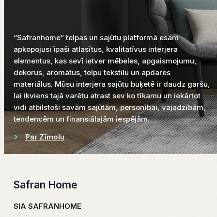
“Safranhome” telpas un sajūtu platformā esam
apkopojusi īpaši atlasītus, kvalitatīvus interjera
elementus, kas sevī ietver mēbeles, apgaismojumu,
dekorus, aromātus, telpu tekstilu un apdares
materiālus. Mūsu interjera sajūtu buķetē ir daudz garšu,
lai ikviens tajā varētu atrast sev ko tīkamu un iekārtot
vidi atbilstoši savām sajūtām, personībai, vajadzībām,
tendencēm un finansiālajām iespējām.
Par Zīmolu
Safran Home
SIA SAFRANHOME