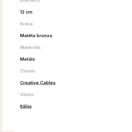
Diametrs
12 cm
Krāsa
Matēta bronza
Materiāls
Metāls
Zīmols
Creative Cables
Valsts
Itālija