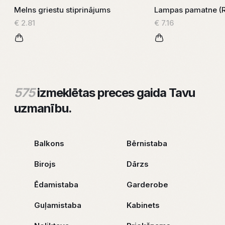
Melns griestu stiprinājums
Lampas pamatne (R
€ 2.81
€ 7.16
575
izmeklētas preces gaida Tavu
uzmanību.
Balkons
Bērnistaba
Birojs
Dārzs
Ēdamistaba
Garderobe
Guļamistaba
Kabinets