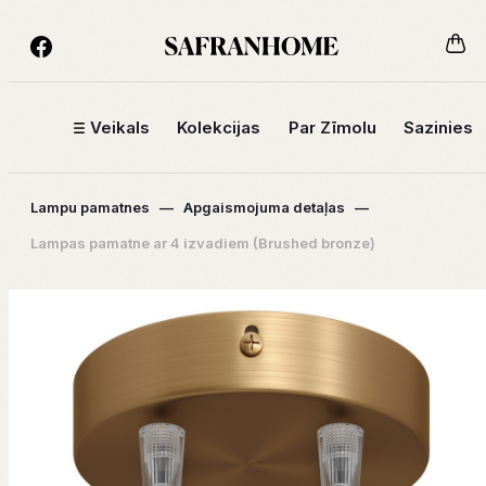
Veikals
Kolekcijas
Par Zīmolu
Sazinies
Lampu pamatnes
—
Apgaismojuma detaļas
—
Lampas pamatne ar 4 izvadiem (Brushed bronze)