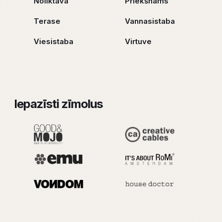
Noliktava
Priekšnams
Terase
Vannasistaba
Viesistaba
Virtuve
Iepazīsti zīmolus