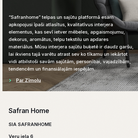
“Safranhome” telpas un sajūtu platformā esam
apkopojusi īpaši atlasītus, kvalitatīvus interjera
elementus, kas sevī ietver mēbeles, apgaismojumu,
dekorus, aromātus, telpu tekstilu un apdares
materiālus. Mūsu interjera sajūtu buķetē ir daudz garšu,
lai ikviens tajā varētu atrast sev ko tīkamu un iekārtot
vidi atbilstoši savām sajūtām, personībai, vajadzībām,
tendencēm un finansiālajām iespējām.
Par Zīmolu
Safran Home
SIA SAFRANHOME
Veru iela 6