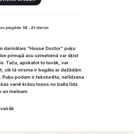
es piegāde:
14
-
21
dienas
m darinātais “House Doctor” puķu
be pirmajā acu uzmetienā var šķist
s. Taču, apskatot to tuvāk, var
t, cik tā virsma ir bagāta ar dažādām
. Puķu podam ir teksturēta, nelīdzena
kas variē krāsu toņos no balta līdz
 un melnam.
 vairāk