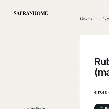
Sākums
—
Puķ
Ru
(ma
€ 17.48
Pi