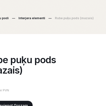
u podi
—
Interjera elementi
—
Rube puķu pods (mazais)
be puķu pods
zais)
Ar PVN
evienot Grozam