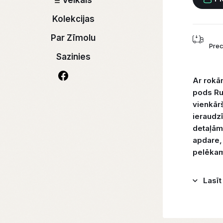
Veikals
Kolekcijas
Par Zīmolu
Prec
Sazinies
Ar rokā
pods Ru
vienkārš
ieraudzī
detaļām
apdare, 
pelēkam
Lasīt