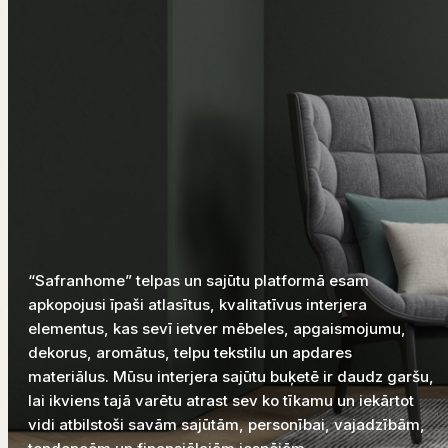
“Safranhome” telpas un sajūtu platformā esam
apkopojusi īpaši atlasītus, kvalitatīvus interjera
elementus, kas sevī ietver mēbeles, apgaismojumu,
dekorus, aromātus, telpu tekstilu un apdares
materiālus. Mūsu interjera sajūtu buķetē ir daudz garšu,
lai ikviens tajā varētu atrast sev ko tīkamu un iekārtot
vidi atbilstoši savām sajūtām, personībai, vajadzībām,