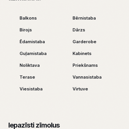
Balkons
Bērnistaba
Birojs
Dārzs
Ēdamistaba
Garderobe
Guļamistaba
Kabinets
Noliktava
Priekšnams
Terase
Vannasistaba
Viesistaba
Virtuve
Iepazīsti zīmolus