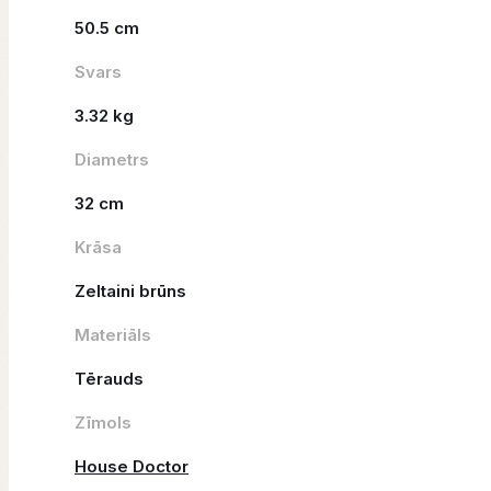
50.5 cm
Svars
3.32 kg
Diametrs
32 cm
Krāsa
Zeltaini brūns
Materiāls
Tērauds
Zīmols
House Doctor