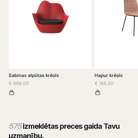
Sabinas atpūtas krēsls
Hapur krēsls
€ 968.00
€ 165.00
575
izmeklētas preces gaida Tavu
uzmanību.