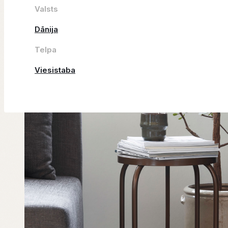
Valsts
Dānija
Telpa
Viesistaba