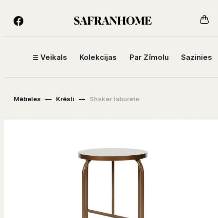
Veikals
Kolekcijas
Par Zīmolu
Sazinies
Mēbeles
—
Krēsli
—
Shaker taburete