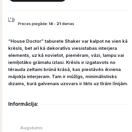
Preces piegāde:
14
-
21
dienas
“House Doctor” taburete Shaker var kalpot ne vien kā
krēsls, bet arī kā dekoratīvs viesistabas interjera
elements, uz kā novietot, piemēram, vāzi, lampu vai
iemīļotāko grāmatu izlasi. Krēsls ir izgatavots no
tērauda zeltaini brūnā krāsā, kas piestāvēs ikviena
mājokļa interjeram. Tam ir mūžīgs, minimālistisks
dizains, kurā galvenais uzsvars ir likts uz tīrām līnijām.
Informācija:
Augstums