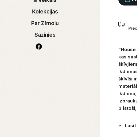
Veikals
Kolekcijas
Par Zīmolu
Prec
Sazinies
“House 
kas sas
šķīvjie
ikdiena
šķīvīši 
materiāl
ikdienā,
izbrauku
plīstoši,
Lasīt