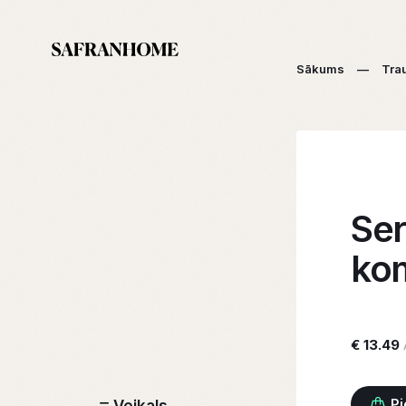
Sākums
—
Tra
Ser
ko
€ 13.49
Pi