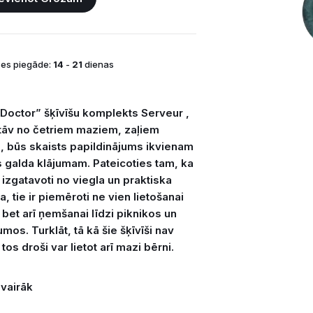
es piegāde:
14
-
21
dienas
Doctor” šķīvīšu komplekts Serveur ,
tāv no četriem maziem, zaļiem
m, būs skaists papildinājums ikvienam
s galda klājumam. Pateicoties tam, ka
ir izgatavoti no viegla un praktiska
a, tie ir piemēroti ne vien lietošanai
 bet arī ņemšanai līdzi piknikos un
mos. Turklāt, tā kā šie šķīvīši nav
 tos droši var lietot arī mazi bērni.
 vairāk