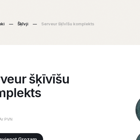
uki
—
Šķīvji
—
Serveur šķīvīšu komplekts
veur šķīvīšu
mplekts
Ar PVN
evienot Grozam